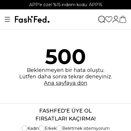
APP'e özel %15 indirim kodu: APP15
500
Beklenmeyen bir hata oluştu.
Lütfen daha sonra tekrar deneyiniz.
Ana sayfaya dön
FASHFED'E ÜYE OL
FIRSATLARI KAÇIRMA!
Kadın
Erkek
Belirtmek istemiyorum