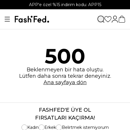
APP'e özel %15 indirim kodu: APP15
500
Beklenmeyen bir hata oluştu.
Lütfen daha sonra tekrar deneyiniz.
Ana sayfaya dön
FASHFED'E ÜYE OL
FIRSATLARI KAÇIRMA!
Kadın
Erkek
Belirtmek istemiyorum