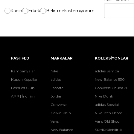
Kadın
Erkek
Belirtmek istemiyorum
FASHFED
MARKALAR
KOLEKSİYONLAR
Kampanyalar
Nike
adidas Samba
Kupon Koşulları
adidas
New Balance 530
FashFed Club
Lacoste
Converse Chuck 70
APP | İndirim
Jordan
Nike Dunk
Converse
adidas Spezial
Calvin Klein
Nike Tech Fleece
Vans
Vans Old Skool
New Balance
Sürdürülebilirlik