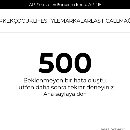
APP'e özel %15 indirim kodu: APP15
RKEK
ÇOCUK
LIFESTYLE
MARKALAR
LAST CALL
MA
500
Beklenmeyen bir hata oluştu.
Lütfen daha sonra tekrar deneyiniz.
Ana sayfaya dön
Mail Adresin