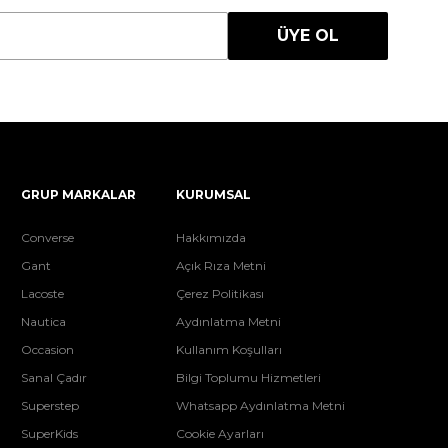
ÜYE OL
GRUP MARKALAR
KURUMSAL
Converse
Hakkımızda
Gant
Açık Rıza Metni
Lacoste
Çerez Politikası
Nautica
Aydınlatma Metni
Occasion
Kullanım Koşulları
Sanal Çadır
Bilgi Toplumu Hizmetleri
Superstep
Whatsapp Aydınlatma Metni
SuperKids
Cookie Ayarları