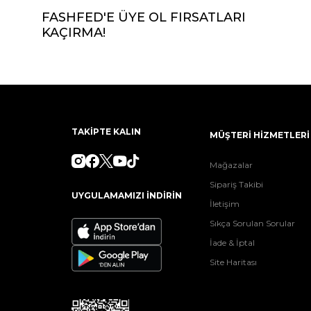
FASHFED'E ÜYE OL FIRSATLARI
KAÇIRMA!
TAKİPTE KALIN
MÜŞTERİ HİZMETLERİ
Mağazalar
Sipariş Takibi
UYGULAMAMIZI İNDİRİN
İletişim
Sıkça Sorulan Sorular
İade & İptal
Site Haritası