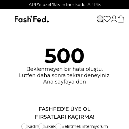
APP'e özel %15 indirim kodu: APP15
500
Beklenmeyen bir hata oluştu.
Lütfen daha sonra tekrar deneyiniz.
Ana sayfaya dön
FASHFED'E ÜYE OL
FIRSATLARI KAÇIRMA!
Kadın
Erkek
Belirtmek istemiyorum