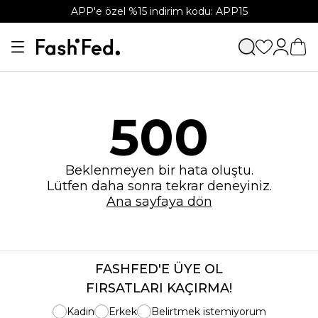
APP'e özel %15 indirim kodu: APP15
500
Beklenmeyen bir hata oluştu.
Lütfen daha sonra tekrar deneyiniz.
Ana sayfaya dön
FASHFED'E ÜYE OL
FIRSATLARI KAÇIRMA!
Kadın
Erkek
Belirtmek istemiyorum