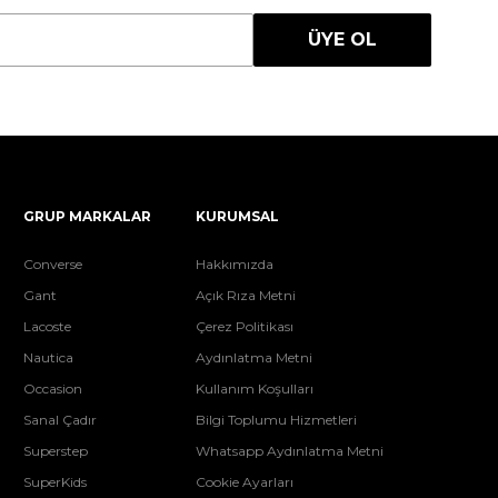
ÜYE OL
GRUP MARKALAR
KURUMSAL
Converse
Hakkımızda
Gant
Açık Rıza Metni
Lacoste
Çerez Politikası
Nautica
Aydınlatma Metni
Occasion
Kullanım Koşulları
Sanal Çadır
Bilgi Toplumu Hizmetleri
Superstep
Whatsapp Aydınlatma Metni
SuperKids
Cookie Ayarları