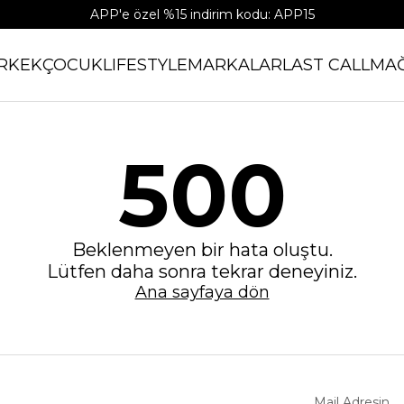
APP'e özel %15 indirim kodu: APP15
RKEK
ÇOCUK
LIFESTYLE
MARKALAR
LAST CALL
MA
500
Beklenmeyen bir hata oluştu.
Lütfen daha sonra tekrar deneyiniz.
Ana sayfaya dön
Mail Adresin