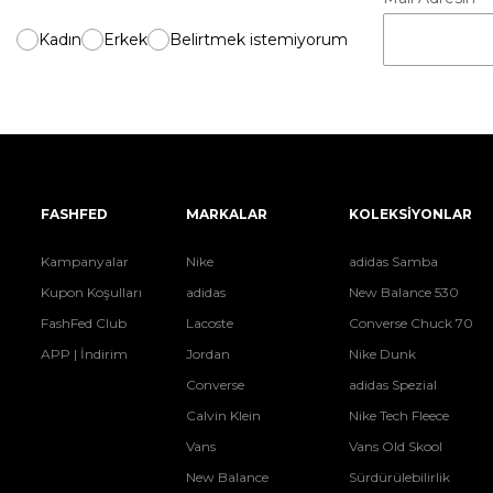
Kadın
Erkek
Belirtmek istemiyorum
FASHFED
MARKALAR
KOLEKSİYONLAR
Kampanyalar
Nike
adidas Samba
Kupon Koşulları
adidas
New Balance 530
FashFed Club
Lacoste
Converse Chuck 70
APP | İndirim
Jordan
Nike Dunk
Converse
adidas Spezial
Calvin Klein
Nike Tech Fleece
Vans
Vans Old Skool
New Balance
Sürdürülebilirlik