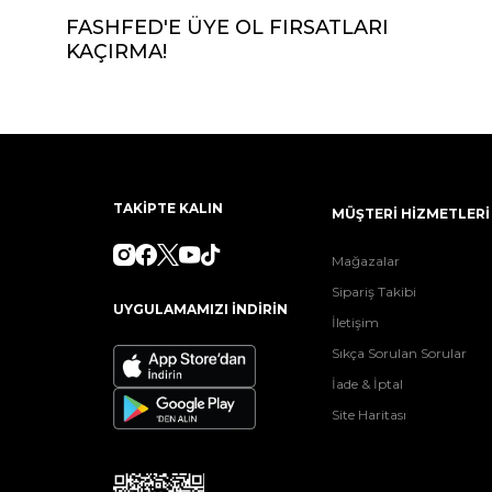
FASHFED'E ÜYE OL FIRSATLARI
KAÇIRMA!
TAKİPTE KALIN
MÜŞTERİ HİZMETLERİ
Mağazalar
Sipariş Takibi
UYGULAMAMIZI İNDİRİN
İletişim
Sıkça Sorulan Sorular
İade & İptal
Site Haritası