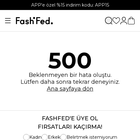
APP'e özel %15 indirim kodu: APP15
500
Beklenmeyen bir hata oluştu.
Lütfen daha sonra tekrar deneyiniz.
Ana sayfaya dön
FASHFED'E ÜYE OL
FIRSATLARI KAÇIRMA!
Kadın
Erkek
Belirtmek istemiyorum