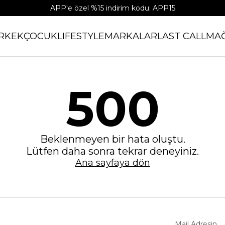
APP'e özel %15 indirim kodu: APP15
RKEK
ÇOCUK
LIFESTYLE
MARKALAR
LAST CALL
MA
500
Beklenmeyen bir hata oluştu.
Lütfen daha sonra tekrar deneyiniz.
Ana sayfaya dön
Mail Adresin