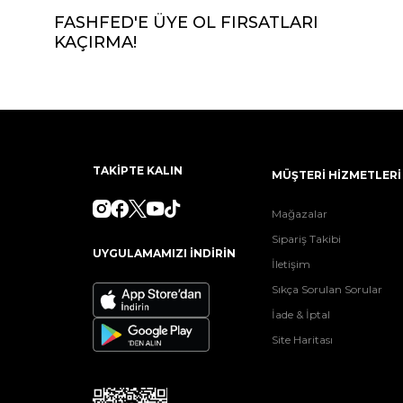
FASHFED'E ÜYE OL FIRSATLARI
KAÇIRMA!
TAKİPTE KALIN
MÜŞTERİ HİZMETLERİ
Mağazalar
Sipariş Takibi
UYGULAMAMIZI İNDİRİN
İletişim
Sıkça Sorulan Sorular
İade & İptal
Site Haritası