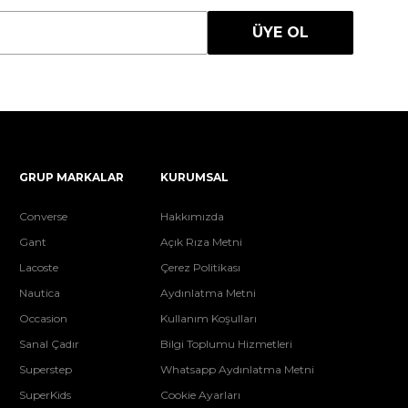
ÜYE OL
GRUP MARKALAR
KURUMSAL
Converse
Hakkımızda
Gant
Açık Rıza Metni
Lacoste
Çerez Politikası
Nautica
Aydınlatma Metni
Occasion
Kullanım Koşulları
Sanal Çadır
Bilgi Toplumu Hizmetleri
Superstep
Whatsapp Aydınlatma Metni
SuperKids
Cookie Ayarları