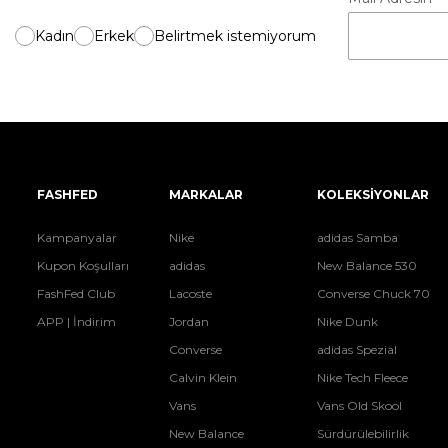
Kadın
Erkek
Belirtmek istemiyorum
FASHFED
MARKALAR
KOLEKSİYONLAR
Kampanyalar
Nike
adidas Samba
Kupon Koşulları
adidas
New Balance 530
FashFed Club
Lacoste
Converse Chuck 70
APP | İndirim
Jordan
Nike Dunk
Converse
adidas Spezial
Calvin Klein
Nike Tech Fleece
Vans
Vans Old Skool
New Balance
Sürdürülebilirlik