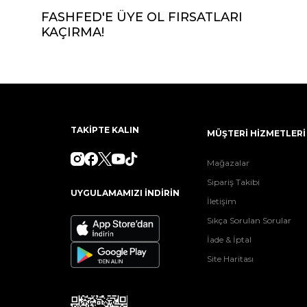
FASHFED'E ÜYE OL FIRSATLARI
KAÇIRMA!
TAKİPTE KALIN
MÜŞTERİ HİZMETLERİ
Mağazalar
Sipariş Takibi
UYGULAMAMIZI İNDİRİN
İletişim
Sıkça Sorulan Sorular
İade & İptal
Site Haritası