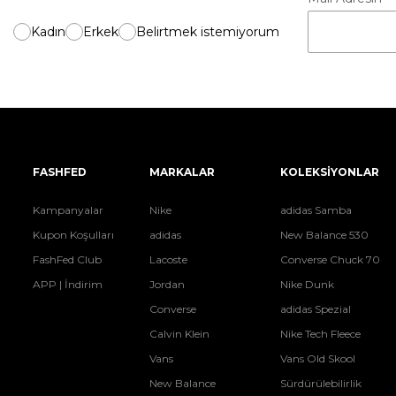
Kadın
Erkek
Belirtmek istemiyorum
FASHFED
MARKALAR
KOLEKSİYONLAR
Kampanyalar
Nike
adidas Samba
Kupon Koşulları
adidas
New Balance 530
FashFed Club
Lacoste
Converse Chuck 70
APP | İndirim
Jordan
Nike Dunk
Converse
adidas Spezial
Calvin Klein
Nike Tech Fleece
Vans
Vans Old Skool
New Balance
Sürdürülebilirlik