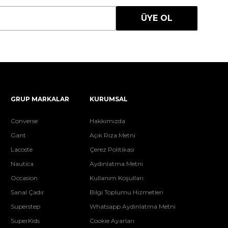
ÜYE OL
GRUP MARKALAR
KURUMSAL
Converse
Hakkımızda
Gant
Açık Rıza Metni
Lacoste
Çerez Politikası
Nautica
Aydınlatma Metni
Occasion
Kullanım Koşulları
Sanal Çadır
Bilgi Toplumu Hizmetleri
Superstep
Whatsapp Aydınlatma Metni
SuperKids
Cookie Ayarları