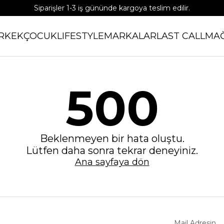
Siparişler 1-3 iş gününde kargoya teslim edilir.
RKEK
ÇOCUK
LIFESTYLE
MARKALAR
LAST CALL
MA
500
Beklenmeyen bir hata oluştu.
Lütfen daha sonra tekrar deneyiniz.
Ana sayfaya dön
Mail Adresin