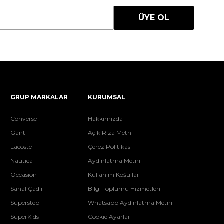
ÜYE OL
GRUP MARKALAR
KURUMSAL
Converse
Hakkımızda
Gant
Açık Rıza Metni
Lacoste
Çerez Politikası
Nautica
Aydınlatma Metni
Occasion
Kullanım Koşulları
Sanal Çadır
Bilgi Toplumu Hizmetleri
Superstep
Whatsapp Aydınlatma Metni
SuperKids
Cookie Ayarları