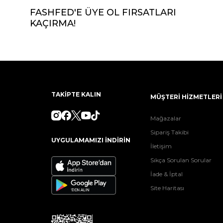
FASHFED'E ÜYE OL FIRSATLARI
KAÇIRMA!
TAKİPTE KALIN
MÜŞTERİ HİZMETLERİ
Mağazalar
Sipariş Takibi
UYGULAMAMIZI İNDİRİN
İletişim
Sıkça Sorulan Sorular
İade & İptal
Site Haritası