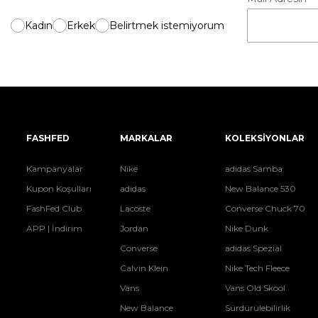
Kadın
Erkek
Belirtmek istemiyorum
FASHFED
MARKALAR
KOLEKSİYONLAR
Kampanyalar
Nike
adidas Samba
Kupon Koşulları
adidas
New Balance 530
FashFed Club
Lacoste
Converse Chuck 70
APP | İndirim
Jordan
Nike Dunk
Converse
adidas Spezial
Calvin Klein
Nike Tech Fleece
Vans
Vans Old Skool
New Balance
Sürdürülebilirlik