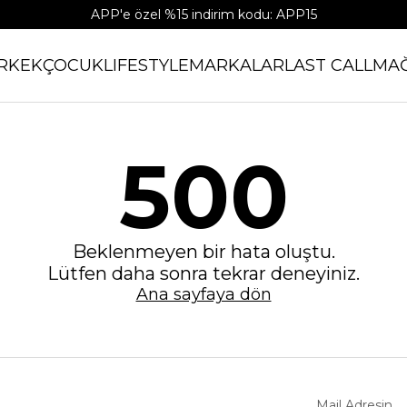
APP'e özel %15 indirim kodu: APP15
RKEK
ÇOCUK
LIFESTYLE
MARKALAR
LAST CALL
MA
500
Beklenmeyen bir hata oluştu.
Lütfen daha sonra tekrar deneyiniz.
Ana sayfaya dön
Mail Adresin