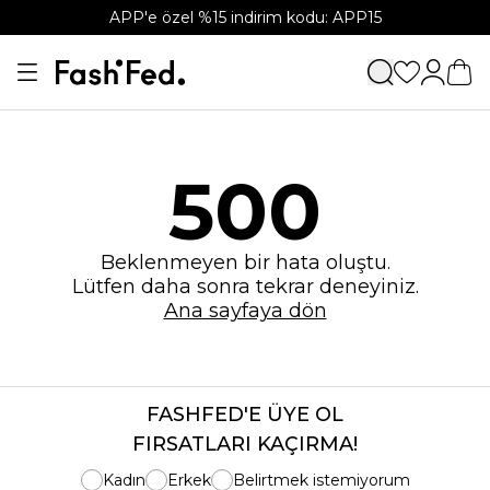
APP'e özel %15 indirim kodu: APP15
500
Beklenmeyen bir hata oluştu.
Lütfen daha sonra tekrar deneyiniz.
Ana sayfaya dön
FASHFED'E ÜYE OL
FIRSATLARI KAÇIRMA!
Kadın
Erkek
Belirtmek istemiyorum