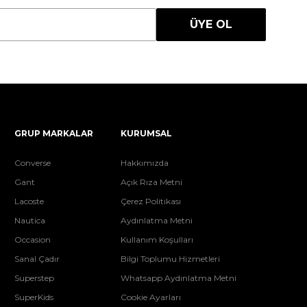
ÜYE OL
GRUP MARKALAR
KURUMSAL
Converse
Hakkımızda
Gant
Açık Rıza Metni
Lacoste
Çerez Politikası
Nautica
Aydınlatma Metni
Occasion
Kullanım Koşulları
Sanal Çadır
Bilgi Toplumu Hizmetleri
Superstep
Whatsapp Aydınlatma Metni
SuperKids
Cookie Ayarları