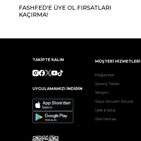
FASHFED'E ÜYE OL FIRSATLARI
KAÇIRMA!
TAKİPTE KALIN
MÜŞTERİ HİZMETLERİ
Mağazalar
Sipariş Takibi
UYGULAMAMIZI İNDİRİN
İletişim
Sıkça Sorulan Sorular
İade & İptal
Site Haritası