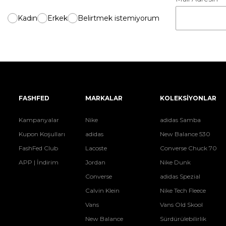
Kadın
Erkek
Belirtmek istemiyorum
FASHFED
MARKALAR
KOLEKSİYONLAR
Kampanyalar
Nike
adidas Samba
Kupon Koşulları
adidas
New Balance 530
FashFed Club
Lacoste
Converse Chuck 70
APP | İndirim
Jordan
Nike Dunk
Converse
adidas Spezial
Calvin Klein
Nike Tech Fleece
Vans
Vans Old Skool
New Balance
Sürdürülebilirlik