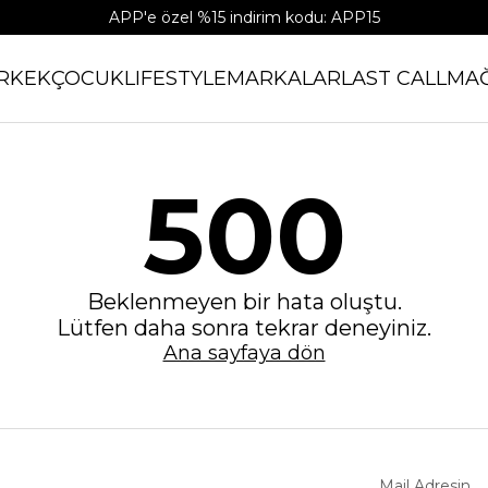
APP'e özel %15 indirim kodu: APP15
RKEK
ÇOCUK
LIFESTYLE
MARKALAR
LAST CALL
MA
500
Beklenmeyen bir hata oluştu.
Lütfen daha sonra tekrar deneyiniz.
Ana sayfaya dön
Mail Adresin