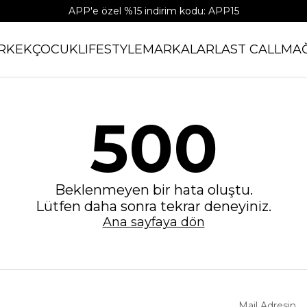
APP'e özel %15 indirim kodu: APP15
RKEK
ÇOCUK
LIFESTYLE
MARKALAR
LAST CALL
MA
500
Beklenmeyen bir hata oluştu.
Lütfen daha sonra tekrar deneyiniz.
Ana sayfaya dön
Mail Adresin