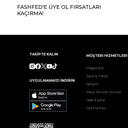
FASHFED'E ÜYE OL FIRSATLARI
KAÇIRMA!
TAKİPTE KALIN
MÜŞTERİ HİZMETLERİ
Mağazalar
Sipariş Takibi
UYGULAMAMIZI İNDİRİN
İletişim
Sıkça Sorulan Sorular
İade & İptal
Site Haritası