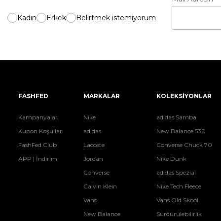
Kadın
Erkek
Belirtmek istemiyorum
FASHFED
MARKALAR
KOLEKSİYONLAR
Kampanyalar
Nike
adidas Samba
Kupon Koşulları
adidas
New Balance 530
FashFed Club
Lacoste
Converse Chuck 70
APP | İndirim
Jordan
Nike Dunk
Converse
adidas Spezial
Calvin Klein
Nike Tech Fleece
Vans
Vans Old Skool
New Balance
Sürdürülebilirlik