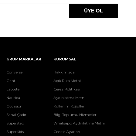
ÜYE OL
GRUP MARKALAR
KURUMSAL
Converse
Hakkımızda
Gant
Açık Rıza Metni
Lacoste
Çerez Politikası
Nautica
Aydınlatma Metni
Occasion
Kullanım Koşulları
Sanal Çadır
Bilgi Toplumu Hizmetleri
Superstep
Whatsapp Aydınlatma Metni
SuperKids
Cookie Ayarları