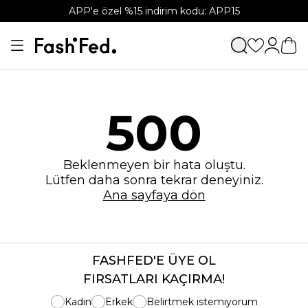
APP'e özel %15 indirim kodu: APP15
500
Beklenmeyen bir hata oluştu.
Lütfen daha sonra tekrar deneyiniz.
Ana sayfaya dön
FASHFED'E ÜYE OL
FIRSATLARI KAÇIRMA!
Kadın
Erkek
Belirtmek istemiyorum