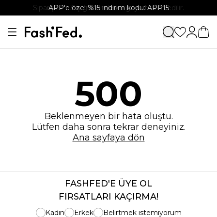
Siparişler 1-3 iş gününde kargoya teslim edilir.
APP'e özel %15 indirim kodu: APP15
500
Beklenmeyen bir hata oluştu.
Lütfen daha sonra tekrar deneyiniz.
Ana sayfaya dön
FASHFED'E ÜYE OL
FIRSATLARI KAÇIRMA!
Kadın
Erkek
Belirtmek istemiyorum