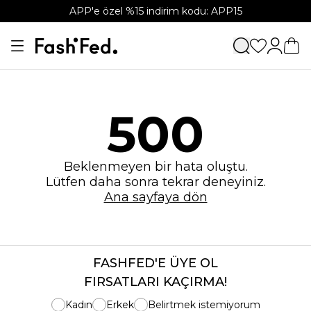
APP'e özel %15 indirim kodu: APP15
500
Beklenmeyen bir hata oluştu.
Lütfen daha sonra tekrar deneyiniz.
Ana sayfaya dön
FASHFED'E ÜYE OL
FIRSATLARI KAÇIRMA!
Kadın
Erkek
Belirtmek istemiyorum