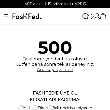
APP'e özel %15 indirim kodu: APP15
500
Beklenmeyen bir hata oluştu.
Lütfen daha sonra tekrar deneyiniz.
Ana sayfaya dön
FASHFED'E ÜYE OL
FIRSATLARI KAÇIRMA!
Kadın
Erkek
Belirtmek istemiyorum