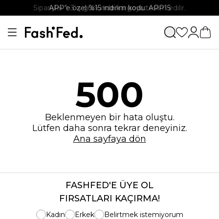
Siparişler 1-3 iş gününde kargoya teslim edilir.
APP'e özel %15 indirim kodu: APP15
500
Beklenmeyen bir hata oluştu.
Lütfen daha sonra tekrar deneyiniz.
Ana sayfaya dön
FASHFED'E ÜYE OL
FIRSATLARI KAÇIRMA!
Kadın
Erkek
Belirtmek istemiyorum