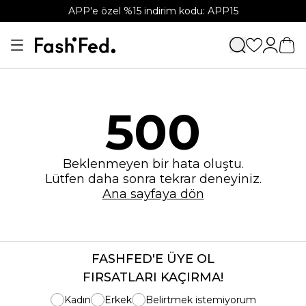
APP'e özel %15 indirim kodu: APP15
500
Beklenmeyen bir hata oluştu.
Lütfen daha sonra tekrar deneyiniz.
Ana sayfaya dön
FASHFED'E ÜYE OL
FIRSATLARI KAÇIRMA!
Kadın
Erkek
Belirtmek istemiyorum