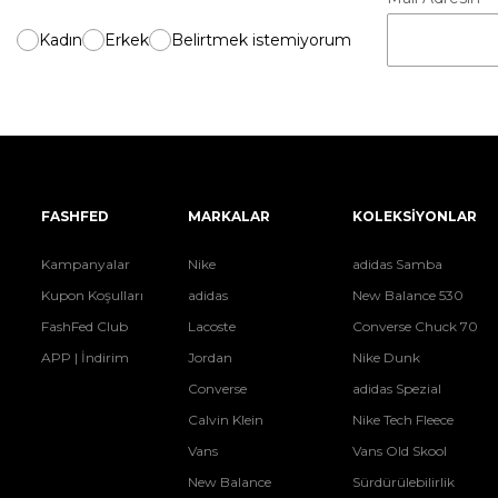
Kadın
Erkek
Belirtmek istemiyorum
FASHFED
MARKALAR
KOLEKSİYONLAR
Kampanyalar
Nike
adidas Samba
Kupon Koşulları
adidas
New Balance 530
FashFed Club
Lacoste
Converse Chuck 70
APP | İndirim
Jordan
Nike Dunk
Converse
adidas Spezial
Calvin Klein
Nike Tech Fleece
Vans
Vans Old Skool
New Balance
Sürdürülebilirlik