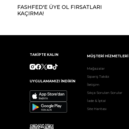
FASHFED'E ÜYE OL FIRSATLARI
KAÇIRMA!
TAKİPTE KALIN
MÜŞTERİ HİZMETLERİ
Mağazalar
Sipariş Takibi
UYGULAMAMIZI İNDİRİN
İletişim
Sıkça Sorulan Sorular
İade & İptal
Site Haritası