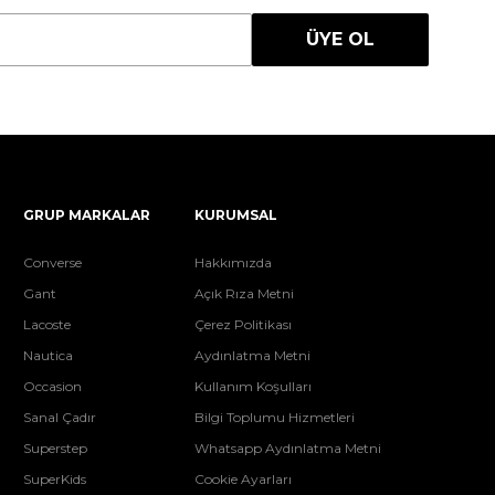
ÜYE OL
GRUP MARKALAR
KURUMSAL
Converse
Hakkımızda
Gant
Açık Rıza Metni
Lacoste
Çerez Politikası
Nautica
Aydınlatma Metni
Occasion
Kullanım Koşulları
Sanal Çadır
Bilgi Toplumu Hizmetleri
Superstep
Whatsapp Aydınlatma Metni
SuperKids
Cookie Ayarları