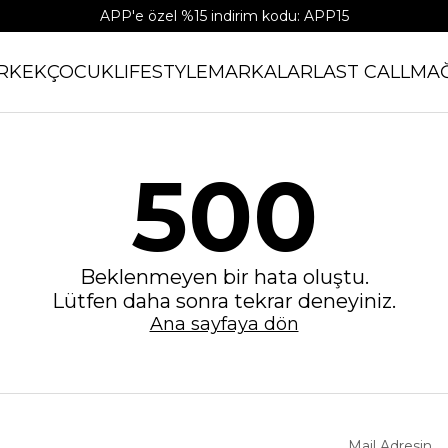
APP'e özel %15 indirim kodu: APP15
RKEK
ÇOCUK
LIFESTYLE
MARKALAR
LAST CALL
MA
500
Beklenmeyen bir hata oluştu.
Lütfen daha sonra tekrar deneyiniz.
Ana sayfaya dön
Mail Adresin