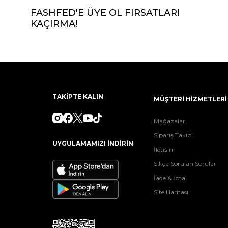
FASHFED'E ÜYE OL FIRSATLARI
KAÇIRMA!
TAKİPTE KALIN
MÜŞTERİ HİZMETLERİ
Mağazalar
Sipariş Takibi
UYGULAMAMIZI İNDİRİN
İletişim
Sıkça Sorulan Sorular
İade & İptal
Site Haritası