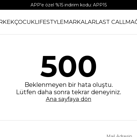
APP'e özel %15 indirim kodu: APP15
RKEK
ÇOCUK
LIFESTYLE
MARKALAR
LAST CALL
MA
500
Beklenmeyen bir hata oluştu.
Lütfen daha sonra tekrar deneyiniz.
Ana sayfaya dön
Mail Adresin