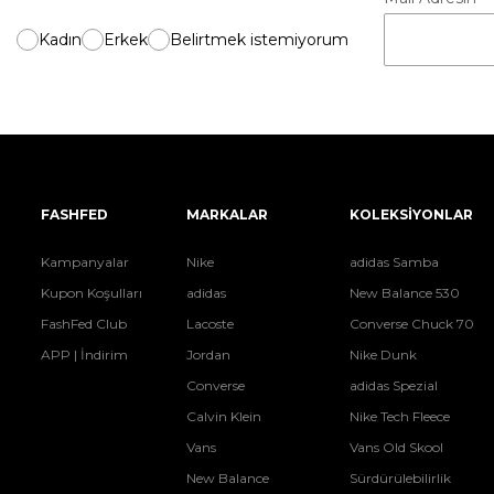
Kadın
Erkek
Belirtmek istemiyorum
FASHFED
MARKALAR
KOLEKSİYONLAR
Kampanyalar
Nike
adidas Samba
Kupon Koşulları
adidas
New Balance 530
FashFed Club
Lacoste
Converse Chuck 70
APP | İndirim
Jordan
Nike Dunk
Converse
adidas Spezial
Calvin Klein
Nike Tech Fleece
Vans
Vans Old Skool
New Balance
Sürdürülebilirlik