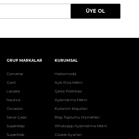
ÜYE OL
GRUP MARKALAR
KURUMSAL
Converse
Hakkımızda
Gant
Açık Rıza Metni
Lacoste
Çerez Politikası
Nautica
Aydınlatma Metni
Occasion
Kullanım Koşulları
Sanal Çadır
Bilgi Toplumu Hizmetleri
Superstep
Whatsapp Aydınlatma Metni
SuperKids
Cookie Ayarları