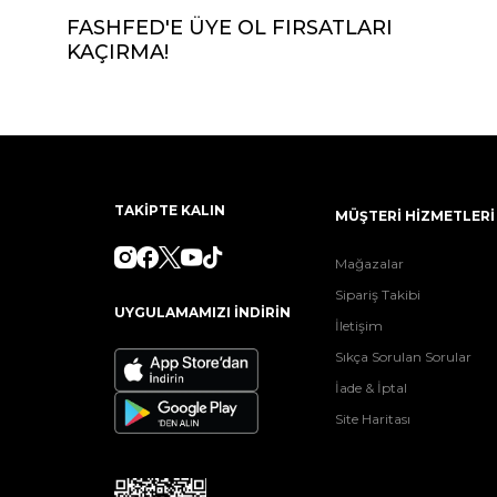
FASHFED'E ÜYE OL FIRSATLARI
KAÇIRMA!
TAKİPTE KALIN
MÜŞTERİ HİZMETLERİ
Mağazalar
Sipariş Takibi
UYGULAMAMIZI İNDİRİN
İletişim
Sıkça Sorulan Sorular
İade & İptal
Site Haritası