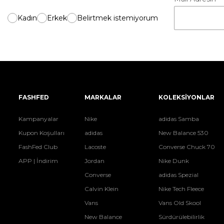
Kadın
Erkek
Belirtmek istemiyorum
FASHFED
MARKALAR
KOLEKSİYONLAR
Kampanyalar
Nike
adidas Samba
Kupon Koşulları
adidas
New Balance 530
FashFed Club
Lacoste
Converse Chuck 70
APP | İndirim
Jordan
Nike Dunk
Converse
adidas Spezial
Calvin Klein
Nike Tech Fleece
Vans
Vans Old Skool
New Balance
Sürdürülebilirlik