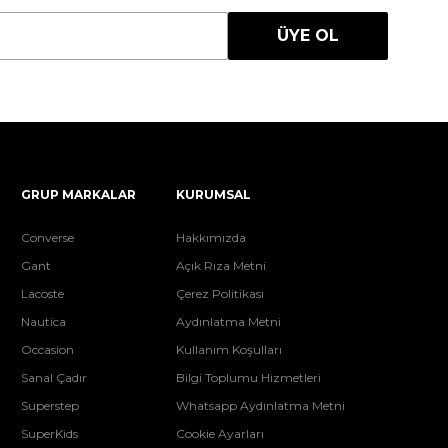
ÜYE OL
GRUP MARKALAR
KURUMSAL
Converse
Hakkımızda
Gant
Açık Rıza Metni
Lacoste
Çerez Politikası
Nautica
Aydınlatma Metni
Occasion
Kullanım Koşulları
Sanal Çadır
Bilgi Toplumu Hizmetleri
Superstep
Whatsapp Aydınlatma Metni
SuperKids
Cookie Ayarları