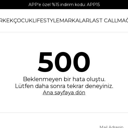
APP'e özel %15 indirim kodu: APP15
RKEK
ÇOCUK
LIFESTYLE
MARKALAR
LAST CALL
MA
500
Beklenmeyen bir hata oluştu.
Lütfen daha sonra tekrar deneyiniz.
Ana sayfaya dön
Mail Adresin