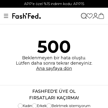
APP'e özel %15 indirim kodu: APP15
500
Beklenmeyen bir hata oluştu.
Lütfen daha sonra tekrar deneyiniz.
Ana sayfaya dön
FASHFED'E ÜYE OL
FIRSATLARI KAÇIRMA!
Kadın
Erkek
Belirtmek istemiyorum