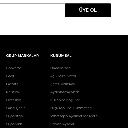
ÜYE OL
GRUP MARKALAR
KURUMSAL
Converse
Hakkımızda
Gant
Açık Rıza Metni
Lacoste
Çerez Politikası
Nautica
Aydınlatma Metni
Occasion
Kullanım Koşulları
Sanal Çadır
Bilgi Toplumu Hizmetleri
Superstep
Whatsapp Aydınlatma Metni
SuperKids
Cookie Ayarları