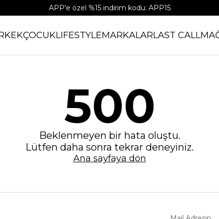
APP'e özel %15 indirim kodu: APP15
RKEK
ÇOCUK
LIFESTYLE
MARKALAR
LAST CALL
MA
500
Beklenmeyen bir hata oluştu.
Lütfen daha sonra tekrar deneyiniz.
Ana sayfaya dön
Mail Adresin