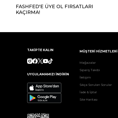
FASHFED'E ÜYE OL FIRSATLARI
KAÇIRMA!
TAKİPTE KALIN
MÜŞTERİ HİZMETLERİ
Mağazalar
Sipariş Takibi
UYGULAMAMIZI İNDİRİN
İletişim
Sıkça Sorulan Sorular
İade & İptal
Site Haritası