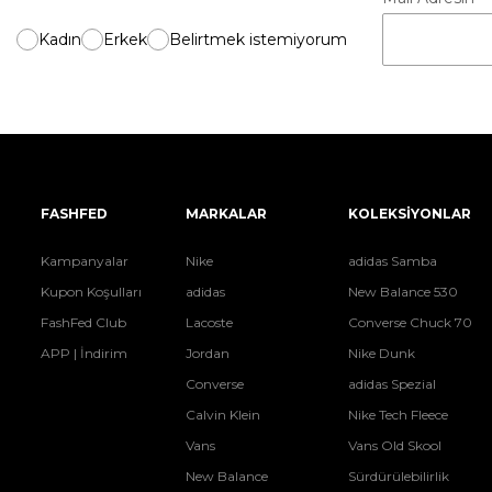
Kadın
Erkek
Belirtmek istemiyorum
FASHFED
MARKALAR
KOLEKSİYONLAR
Kampanyalar
Nike
adidas Samba
Kupon Koşulları
adidas
New Balance 530
FashFed Club
Lacoste
Converse Chuck 70
APP | İndirim
Jordan
Nike Dunk
Converse
adidas Spezial
Calvin Klein
Nike Tech Fleece
Vans
Vans Old Skool
New Balance
Sürdürülebilirlik