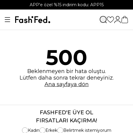
APP'e özel %15 indirim kodu: APP15
500
Beklenmeyen bir hata oluştu.
Lütfen daha sonra tekrar deneyiniz.
Ana sayfaya dön
FASHFED'E ÜYE OL
FIRSATLARI KAÇIRMA!
Kadın
Erkek
Belirtmek istemiyorum