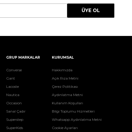
ÜYE OL
GRUP MARKALAR
KURUMSAL
Converse
Hakkımızda
Gant
Açık Rıza Metni
Lacoste
Çerez Politikası
Nautica
Aydınlatma Metni
Occasion
Kullanım Koşulları
Sanal Çadır
Bilgi Toplumu Hizmetleri
Superstep
Whatsapp Aydınlatma Metni
SuperKids
Cookie Ayarları