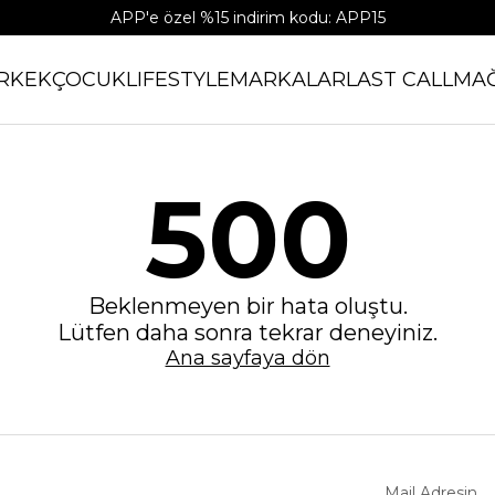
APP'e özel %15 indirim kodu: APP15
RKEK
ÇOCUK
LIFESTYLE
MARKALAR
LAST CALL
MA
500
Beklenmeyen bir hata oluştu.
Lütfen daha sonra tekrar deneyiniz.
Ana sayfaya dön
Mail Adresin