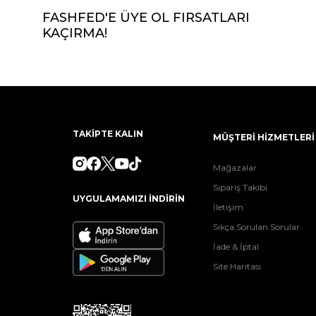
FASHFED'E ÜYE OL FIRSATLARI
KAÇIRMA!
TAKİPTE KALIN
MÜŞTERİ HİZMETLERİ
Mağazalar
Sipariş Takibi
UYGULAMAMIZI İNDİRİN
İletişim
Sıkça Sorulan Sorular
İade & İptal
Site Haritası