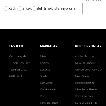
Kadın
Erkek
Belirtmek istemiyorum
FASHFED
MARKALAR
KOLEKSİYONLAR
Kampanyalar
Nike
adidas Samba
Kupon Koşulları
adidas
New Balance 530
FashFed Club
Lacoste
Converse Chuck 70
APP | İndirim
Jordan
Nike Dunk
Converse
adidas Spezial
Calvin Klein
Nike Tech Fleece
Vans
Vans Old Skool
New Balance
Sürdürülebilirlik