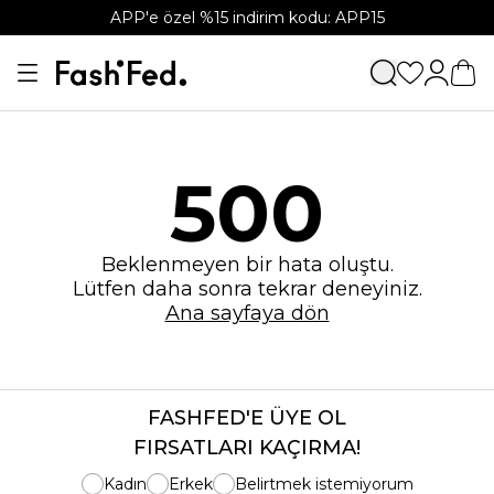
APP'e özel %15 indirim kodu: APP15
500
Beklenmeyen bir hata oluştu.
Lütfen daha sonra tekrar deneyiniz.
Ana sayfaya dön
FASHFED'E ÜYE OL
FIRSATLARI KAÇIRMA!
Kadın
Erkek
Belirtmek istemiyorum