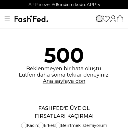
APP'e özel %15 indirim kodu: APP15
500
Beklenmeyen bir hata oluştu.
Lütfen daha sonra tekrar deneyiniz.
Ana sayfaya dön
FASHFED'E ÜYE OL
FIRSATLARI KAÇIRMA!
Kadın
Erkek
Belirtmek istemiyorum