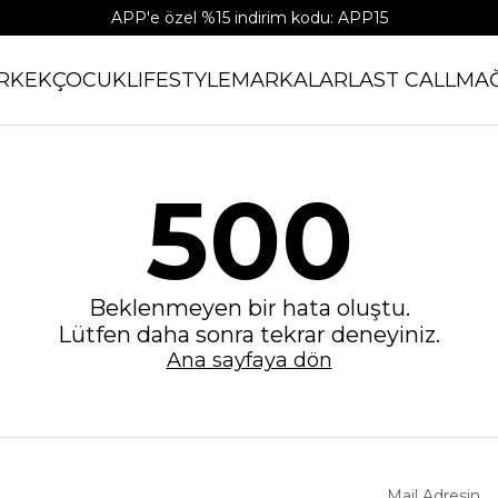
APP'e özel %15 indirim kodu: APP15
RKEK
ÇOCUK
LIFESTYLE
MARKALAR
LAST CALL
MA
500
Beklenmeyen bir hata oluştu.
Lütfen daha sonra tekrar deneyiniz.
Ana sayfaya dön
Mail Adresin