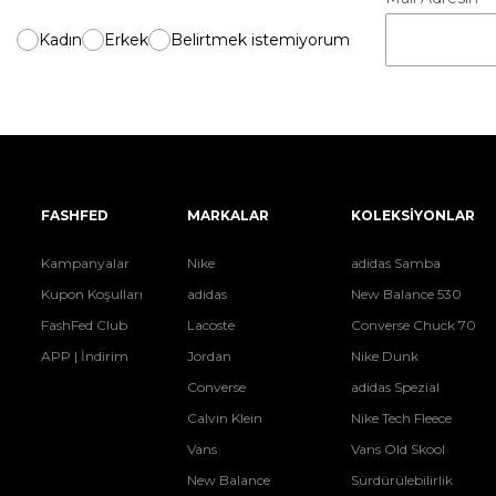
Kadın
Erkek
Belirtmek istemiyorum
FASHFED
MARKALAR
KOLEKSİYONLAR
Kampanyalar
Nike
adidas Samba
Kupon Koşulları
adidas
New Balance 530
FashFed Club
Lacoste
Converse Chuck 70
APP | İndirim
Jordan
Nike Dunk
Converse
adidas Spezial
Calvin Klein
Nike Tech Fleece
Vans
Vans Old Skool
New Balance
Sürdürülebilirlik