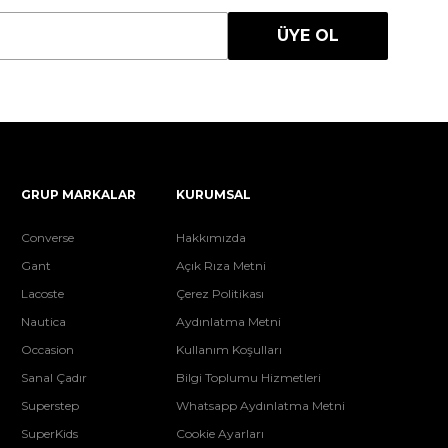
ÜYE OL
GRUP MARKALAR
KURUMSAL
Converse
Hakkımızda
Gant
Açık Rıza Metni
Lacoste
Çerez Politikası
Nautica
Aydınlatma Metni
Occasion
Kullanım Koşulları
Sanal Çadır
Bilgi Toplumu Hizmetleri
Superstep
Whatsapp Aydınlatma Metni
SuperKids
Cookie Ayarları