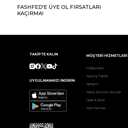
FASHFED'E ÜYE OL FIRSATLARI
KAÇIRMA!
TAKİPTE KALIN
MÜŞTERİ HİZMETLERİ
Mağazalar
Sipariş Takibi
UYGULAMAMIZI İNDİRİN
İletişim
Sıkça Sorulan Sorular
İade & İptal
Site Haritası