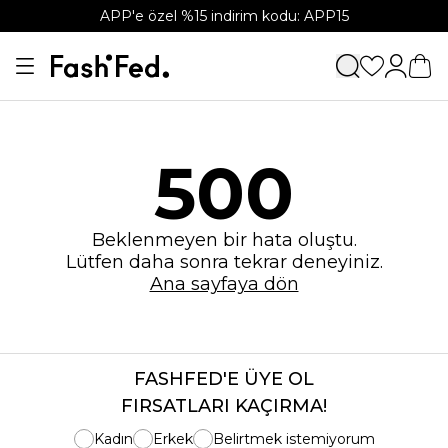
APP'e özel %15 indirim kodu: APP15
500
Beklenmeyen bir hata oluştu.
Lütfen daha sonra tekrar deneyiniz.
Ana sayfaya dön
FASHFED'E ÜYE OL
FIRSATLARI KAÇIRMA!
Kadın
Erkek
Belirtmek istemiyorum