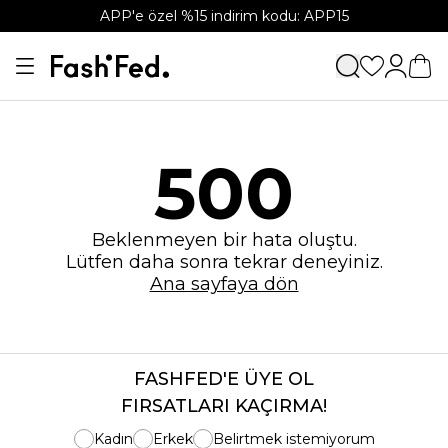
APP'e özel %15 indirim kodu: APP15
500
Beklenmeyen bir hata oluştu.
Lütfen daha sonra tekrar deneyiniz.
Ana sayfaya dön
FASHFED'E ÜYE OL
FIRSATLARI KAÇIRMA!
Kadın
Erkek
Belirtmek istemiyorum