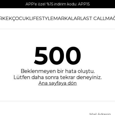
APP'e özel %15 indirim kodu: APP15
RKEK
ÇOCUK
LIFESTYLE
MARKALAR
LAST CALL
MA
500
Beklenmeyen bir hata oluştu.
Lütfen daha sonra tekrar deneyiniz.
Ana sayfaya dön
Mail Adresin