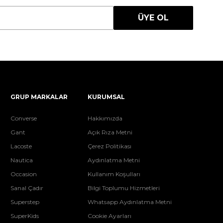
ÜYE OL
GRUP MARKALAR
KURUMSAL
Converse
Hakkımızda
Gant
Açık Rıza Metni
Lacoste
Çerez Politikası
Nautica
Aydınlatma Metni
Occasion
Kullanım Koşulları
Sanal Çadır
Bilgi Toplumu Hizmetleri
Superstep
Whatsapp Aydınlatma Metni
SuperKids
Cookie Ayarları