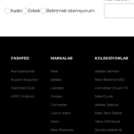
Kadın
Erkek
Belirtmek istemiyorum
FASHFED
MARKALAR
KOLEKSİYONLAR
Kampanyalar
Nike
adidas Samba
Kupon Koşulları
adidas
New Balance 530
FashFed Club
Lacoste
Converse Chuck 70
APP | İndirim
Jordan
Nike Dunk
Converse
adidas Spezial
Calvin Klein
Nike Tech Fleece
Vans
Vans Old Skool
New Balance
Sürdürülebilirlik