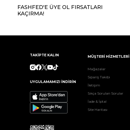
FASHFED'E ÜYE OL FIRSATLARI
KAÇIRMA!
TAKİPTE KALIN
MÜŞTERİ HİZMETLERİ
Mağazalar
Sipariş Takibi
UYGULAMAMIZI İNDİRİN
İletişim
Sıkça Sorulan Sorular
İade & İptal
Site Haritası