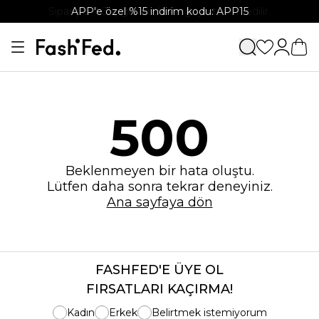
Siparişler 1-3 iş gününde kargoya teslim edilir.
APP'e özel %15 indirim kodu: APP15
500
Beklenmeyen bir hata oluştu.
Lütfen daha sonra tekrar deneyiniz.
Ana sayfaya dön
FASHFED'E ÜYE OL
FIRSATLARI KAÇIRMA!
Kadın
Erkek
Belirtmek istemiyorum