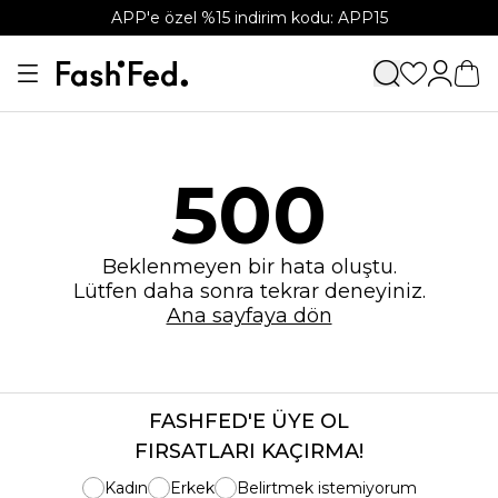
APP'e özel %15 indirim kodu: APP15
500
Beklenmeyen bir hata oluştu.
Lütfen daha sonra tekrar deneyiniz.
Ana sayfaya dön
FASHFED'E ÜYE OL
FIRSATLARI KAÇIRMA!
Kadın
Erkek
Belirtmek istemiyorum