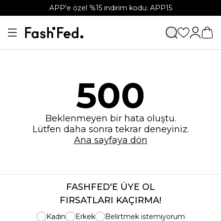
APP'e özel %15 indirim kodu: APP15
500
Beklenmeyen bir hata oluştu.
Lütfen daha sonra tekrar deneyiniz.
Ana sayfaya dön
FASHFED'E ÜYE OL
FIRSATLARI KAÇIRMA!
Kadın
Erkek
Belirtmek istemiyorum