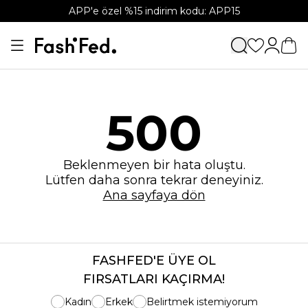
APP'e özel %15 indirim kodu: APP15
500
Beklenmeyen bir hata oluştu.
Lütfen daha sonra tekrar deneyiniz.
Ana sayfaya dön
FASHFED'E ÜYE OL
FIRSATLARI KAÇIRMA!
Kadın
Erkek
Belirtmek istemiyorum