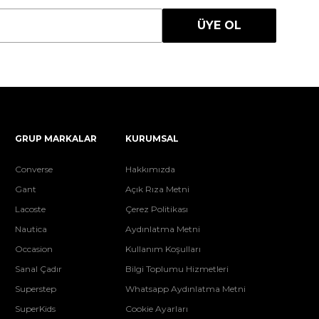
ÜYE OL
GRUP MARKALAR
KURUMSAL
Converse
Hakkımızda
Gant
Açık Rıza Metni
Lacoste
Çerez Politikası
Nautica
Aydınlatma Metni
Occasion
Kullanım Koşulları
Sanal Çadır
Bilgi Toplumu Hizmetleri
Superstep
Whatsapp Aydınlatma Metni
SuperKids
Cookie Ayarları