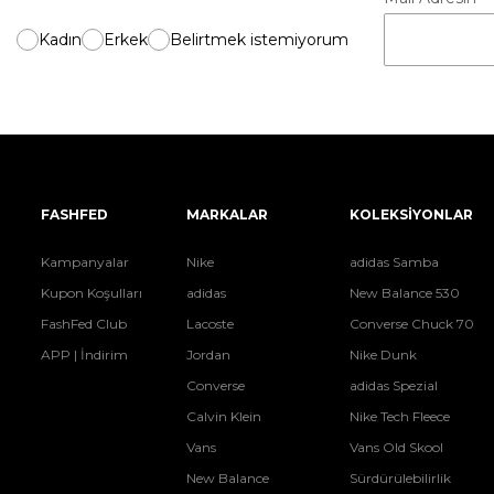
Kadın
Erkek
Belirtmek istemiyorum
FASHFED
MARKALAR
KOLEKSİYONLAR
Kampanyalar
Nike
adidas Samba
Kupon Koşulları
adidas
New Balance 530
FashFed Club
Lacoste
Converse Chuck 70
APP | İndirim
Jordan
Nike Dunk
Converse
adidas Spezial
Calvin Klein
Nike Tech Fleece
Vans
Vans Old Skool
New Balance
Sürdürülebilirlik