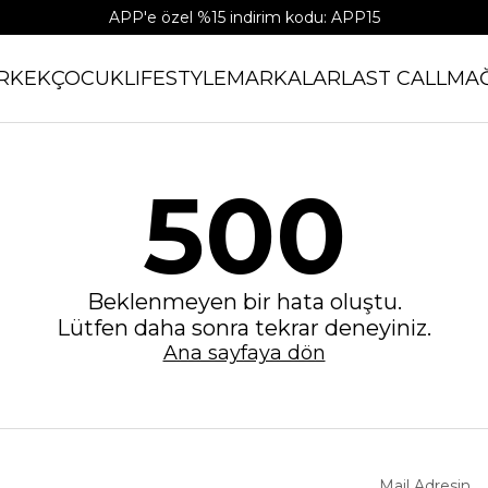
APP'e özel %15 indirim kodu: APP15
RKEK
ÇOCUK
LIFESTYLE
MARKALAR
LAST CALL
MA
500
Beklenmeyen bir hata oluştu.
Lütfen daha sonra tekrar deneyiniz.
Ana sayfaya dön
Mail Adresin