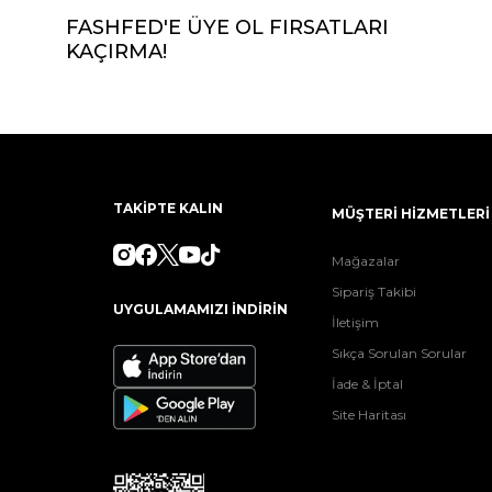
FASHFED'E ÜYE OL FIRSATLARI
KAÇIRMA!
TAKİPTE KALIN
MÜŞTERİ HİZMETLERİ
Mağazalar
Sipariş Takibi
UYGULAMAMIZI İNDİRİN
İletişim
Sıkça Sorulan Sorular
İade & İptal
Site Haritası