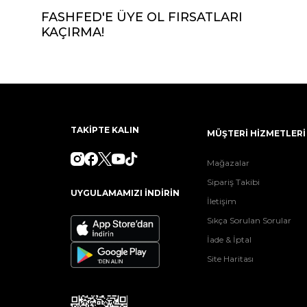
FASHFED'E ÜYE OL FIRSATLARI
KAÇIRMA!
TAKİPTE KALIN
MÜŞTERİ HİZMETLERİ
Mağazalar
Sipariş Takibi
UYGULAMAMIZI İNDİRİN
İletişim
Sıkça Sorulan Sorular
İade & İptal
Site Haritası