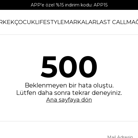
APP'e özel %15 indirim kodu: APP15
RKEK
ÇOCUK
LIFESTYLE
MARKALAR
LAST CALL
MA
500
Beklenmeyen bir hata oluştu.
Lütfen daha sonra tekrar deneyiniz.
Ana sayfaya dön
Mail Adresin