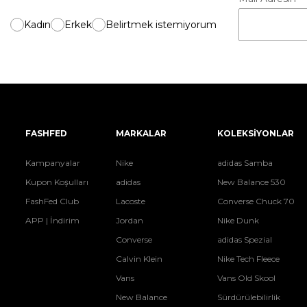
Kadın
Erkek
Belirtmek istemiyorum
FASHFED
MARKALAR
KOLEKSİYONLAR
Kampanyalar
Nike
adidas Samba
Kupon Koşulları
adidas
New Balance 530
FashFed Club
Lacoste
Converse Chuck 70
APP | İndirim
Jordan
Nike Dunk
Converse
adidas Spezial
Calvin Klein
Nike Tech Fleece
Vans
Vans Old Skool
New Balance
Sürdürülebilirlik