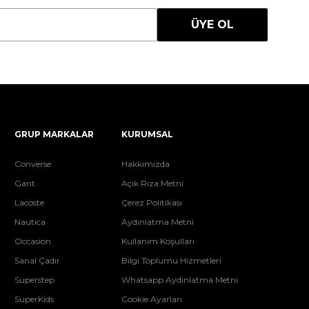
ÜYE OL
GRUP MARKALAR
KURUMSAL
Converse
Hakkımızda
Gant
Açık Rıza Metni
Lacoste
Çerez Politikası
Nautica
Aydınlatma Metni
Occasion
Kullanım Koşulları
Sanal Çadır
Bilgi Toplumu Hizmetleri
Superstep
Whatsapp Aydınlatma Metni
SuperKids
Cookie Ayarları