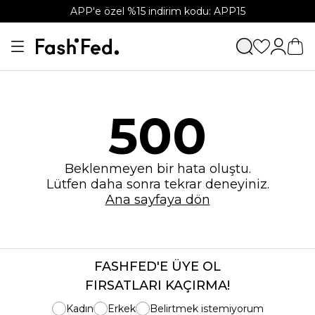
APP'e özel %15 indirim kodu: APP15
500
Beklenmeyen bir hata oluştu.
Lütfen daha sonra tekrar deneyiniz.
Ana sayfaya dön
FASHFED'E ÜYE OL
FIRSATLARI KAÇIRMA!
Kadın
Erkek
Belirtmek istemiyorum