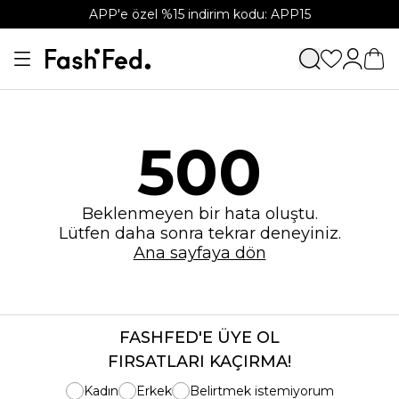
APP'e özel %15 indirim kodu: APP15
500
Beklenmeyen bir hata oluştu.
Lütfen daha sonra tekrar deneyiniz.
Ana sayfaya dön
FASHFED'E ÜYE OL
FIRSATLARI KAÇIRMA!
Kadın
Erkek
Belirtmek istemiyorum