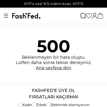
APP'e özel %15 indirim kodu: APP15
500
Beklenmeyen bir hata oluştu.
Lütfen daha sonra tekrar deneyiniz.
Ana sayfaya dön
FASHFED'E ÜYE OL
FIRSATLARI KAÇIRMA!
Kadın
Erkek
Belirtmek istemiyorum