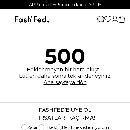
APP'e özel %15 indirim kodu: APP15
500
Beklenmeyen bir hata oluştu.
Lütfen daha sonra tekrar deneyiniz.
Ana sayfaya dön
FASHFED'E ÜYE OL
FIRSATLARI KAÇIRMA!
Kadın
Erkek
Belirtmek istemiyorum