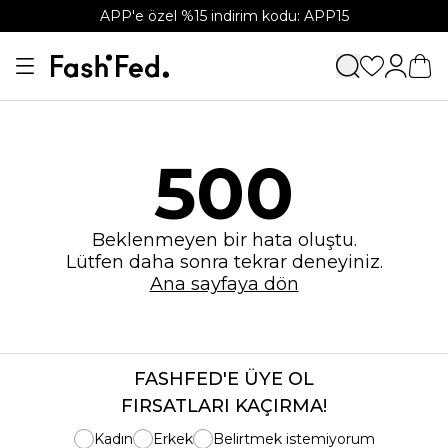
APP'e özel %15 indirim kodu: APP15
500
Beklenmeyen bir hata oluştu.
Lütfen daha sonra tekrar deneyiniz.
Ana sayfaya dön
FASHFED'E ÜYE OL
FIRSATLARI KAÇIRMA!
Kadın
Erkek
Belirtmek istemiyorum