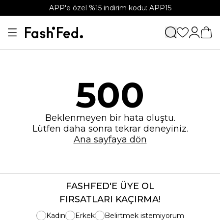
APP'e özel %15 indirim kodu: APP15
500
Beklenmeyen bir hata oluştu.
Lütfen daha sonra tekrar deneyiniz.
Ana sayfaya dön
FASHFED'E ÜYE OL
FIRSATLARI KAÇIRMA!
Kadın
Erkek
Belirtmek istemiyorum