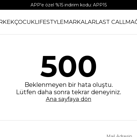
APP'e özel %15 indirim kodu: APP15
RKEK
ÇOCUK
LIFESTYLE
MARKALAR
LAST CALL
MA
500
Beklenmeyen bir hata oluştu.
Lütfen daha sonra tekrar deneyiniz.
Ana sayfaya dön
Mail Adresin