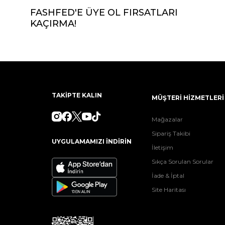
FASHFED'E ÜYE OL FIRSATLARI
KAÇIRMA!
TAKİPTE KALIN
MÜŞTERİ HİZMETLERİ
Mağazalar
Sipariş Takibi
UYGULAMAMIZI İNDİRİN
İletişim
Sıkça Sorulan Sorular
İade & İptal
Site Haritası