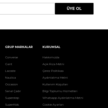
ÜYE OL
GRUP MARKALAR
KURUMSAL
Converse
Hakkımızda
Gant
Açık Rıza Metni
Lacoste
Çerez Politikası
Nautica
Aydınlatma Metni
Occasion
Kullanım Koşulları
Sanal Çadır
Bilgi Toplumu Hizmetleri
Superstep
Whatsapp Aydınlatma Metni
SuperKids
Cookie Ayarları