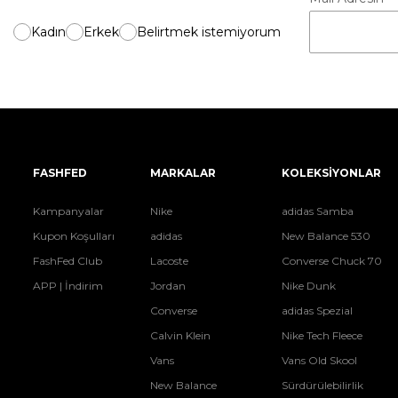
Kadın
Erkek
Belirtmek istemiyorum
FASHFED
MARKALAR
KOLEKSİYONLAR
Kampanyalar
Nike
adidas Samba
Kupon Koşulları
adidas
New Balance 530
FashFed Club
Lacoste
Converse Chuck 70
APP | İndirim
Jordan
Nike Dunk
Converse
adidas Spezial
Calvin Klein
Nike Tech Fleece
Vans
Vans Old Skool
New Balance
Sürdürülebilirlik