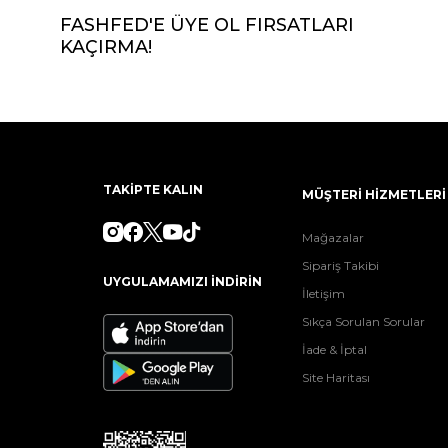
FASHFED'E ÜYE OL FIRSATLARI
KAÇIRMA!
TAKİPTE KALIN
MÜŞTERİ HİZMETLERİ
Mağazalar
Sipariş Takibi
UYGULAMAMIZI İNDİRİN
İletişim
Sıkça Sorulan Sorular
İade & İptal
Site Haritası