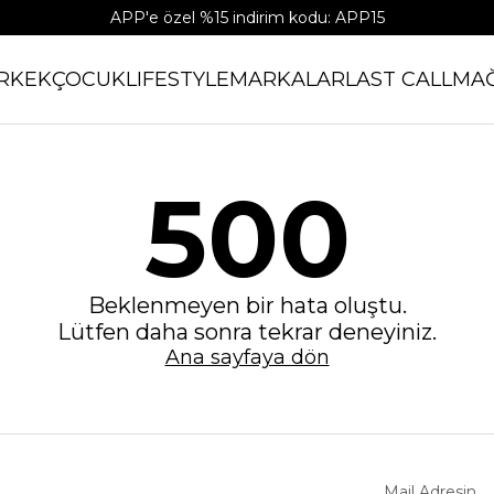
APP'e özel %15 indirim kodu: APP15
RKEK
ÇOCUK
LIFESTYLE
MARKALAR
LAST CALL
MA
500
Beklenmeyen bir hata oluştu.
Lütfen daha sonra tekrar deneyiniz.
Ana sayfaya dön
Mail Adresin