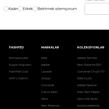
Kadın
Erkek
Belirtmek istemiyorum
FASHFED
MARKALAR
KOLEKSİYONLAR
Kampanyalar
Nike
adidas Samba
Kupon Koşulları
adidas
New Balance 530
FashFed Club
Lacoste
Converse Chuck 70
APP | İndirim
Jordan
Nike Dunk
Converse
adidas Spezial
Calvin Klein
Nike Tech Fleece
Vans
Vans Old Skool
New Balance
Sürdürülebilirlik