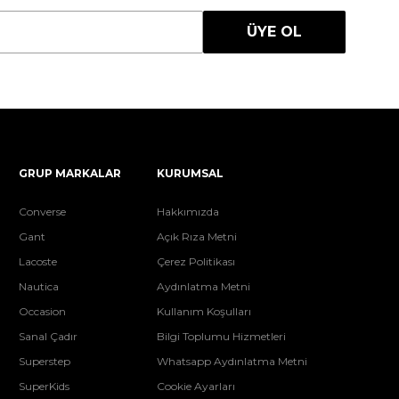
ÜYE OL
GRUP MARKALAR
KURUMSAL
Converse
Hakkımızda
Gant
Açık Rıza Metni
Lacoste
Çerez Politikası
Nautica
Aydınlatma Metni
Occasion
Kullanım Koşulları
Sanal Çadır
Bilgi Toplumu Hizmetleri
Superstep
Whatsapp Aydınlatma Metni
SuperKids
Cookie Ayarları