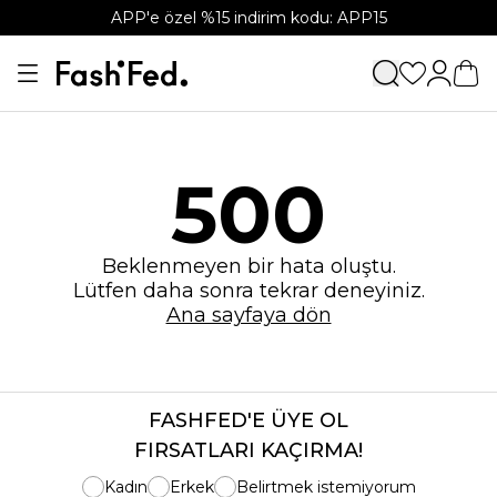
APP'e özel %15 indirim kodu: APP15
500
Beklenmeyen bir hata oluştu.
Lütfen daha sonra tekrar deneyiniz.
Ana sayfaya dön
FASHFED'E ÜYE OL
FIRSATLARI KAÇIRMA!
Kadın
Erkek
Belirtmek istemiyorum