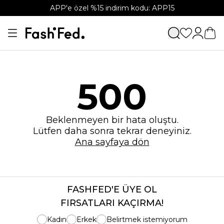
APP'e özel %15 indirim kodu: APP15
500
Beklenmeyen bir hata oluştu.
Lütfen daha sonra tekrar deneyiniz.
Ana sayfaya dön
FASHFED'E ÜYE OL
FIRSATLARI KAÇIRMA!
Kadın
Erkek
Belirtmek istemiyorum