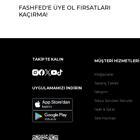
FASHFED'E ÜYE OL FIRSATLARI
KAÇIRMA!
TAKİPTE KALIN
MÜŞTERİ HİZMETLERİ
Mağazalar
Sipariş Takibi
UYGULAMAMIZI İNDİRİN
İletişim
Sıkça Sorulan Sorular
İade & İptal
Site Haritası