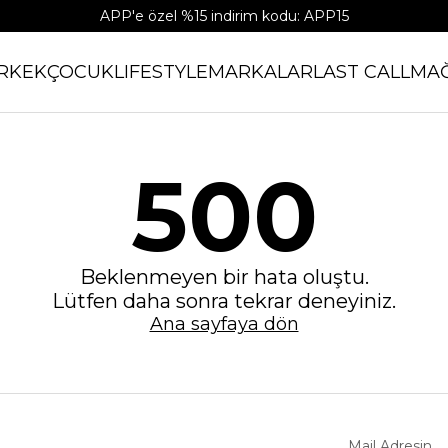
APP'e özel %15 indirim kodu: APP15
RKEK
ÇOCUK
LIFESTYLE
MARKALAR
LAST CALL
MA
500
Beklenmeyen bir hata oluştu.
Lütfen daha sonra tekrar deneyiniz.
Ana sayfaya dön
Mail Adresin