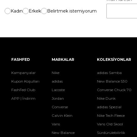
Kadın
Erkek
Belirtmek istemiyorum
FASHFED
MARKALAR
KOLEKSİYONLAR
Kampanyalar
Nike
adidas Samba
Kupon Koşulları
adidas
New Balance 530
FashFed Club
Lacoste
Converse Chuck 70
APP | İndirim
Jordan
Nike Dunk
Converse
adidas Spezial
Calvin Klein
Nike Tech Fleece
Vans
Vans Old Skool
New Balance
Sürdürülebilirlik