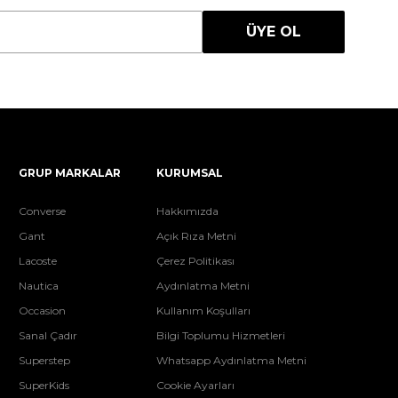
ÜYE OL
GRUP MARKALAR
KURUMSAL
Converse
Hakkımızda
Gant
Açık Rıza Metni
Lacoste
Çerez Politikası
Nautica
Aydınlatma Metni
Occasion
Kullanım Koşulları
Sanal Çadır
Bilgi Toplumu Hizmetleri
Superstep
Whatsapp Aydınlatma Metni
SuperKids
Cookie Ayarları