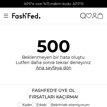
APP'e özel %15 indirim kodu: APP15
500
Beklenmeyen bir hata oluştu.
Lütfen daha sonra tekrar deneyiniz.
Ana sayfaya dön
FASHFED'E ÜYE OL
FIRSATLARI KAÇIRMA!
Kadın
Erkek
Belirtmek istemiyorum